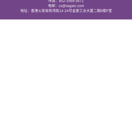
传真：852-3568 5671
电邮：cs@sagaic.com
地址：香港火炭坳背湾街14-24号金豪工业大厦二期8楼P室