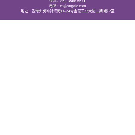
传真：852-3568 5671
电邮：cs@sagaic.com
地址：香港火炭坳背湾街14-24号金豪工业大厦二期8楼P室